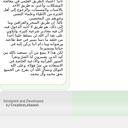
ثانياً: اعتماد الطريق العلمي في معالجة
المشكلات، وأعني به طريق الأخذ
بالأسباب والمسببات، والرجوع إلى أهل
الخبرة من الأطباء وعلماء النفس
وغيرهم من المختصين.
ثالثاً: إن طريق السحر والعرافين وما
إلى ذلك، هو طريق لا أحبذ الدخول فيه،
لأن فيه محاذير شرعية كثيرة، ولنكون
على ثقة أن الله لن يسلط علينا أحداً
من خلقه ما دمنا نسير في خط طاعته
ورضوانه وما دام أننا نركن إليه في
حياتنا ومسيرتنا.
لكن هذا لا يمنع من أن نستعيذ بالله من
كيد الذين يضمرون لنا الشرّ ونقرأ
السور القرآنية والأدعية الخاصة في
الاستعاذة من شرّ هؤلاء، وعلى الله
التوكل ونسأل الله أن يفرج عن الجميع
بحق محمد وآل محمد.
Designed and Developed
by
CreativeLebanon