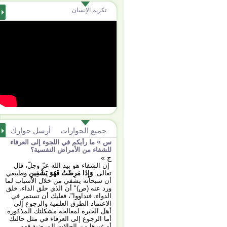
تكريم الإنسان
جميع الحوارات
أرسل حوارك
س »
ما رأيكم في اللجوء إلى العرفاء
للشفاء من الأمراض النفسية؟
ج »
إن الشفاء هو بيد الله عزّ وجلّ، قال
تعالى:
وَإِذَا مَرِضْتُ فَهُوَ يَشْفِينِ
وطبيعي
أن سبحانه يشفي من خلال الأسباب لما
ورد عنه (ص)" أن الذي خلق الداء، خلق
الدواء، فتداووا"، فعليك أن تستمر في
الاعتماد الطرق العلمية والرجوع إلى
أهل الخبرة لمعالجة مشكلتك المذكورة.
أما الرجوع إلى العرفاء في مثل حالتك
أو غيرها من الحالات المرضية فهو