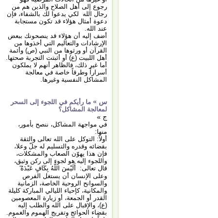
رجوع إلى أهل الصلاح والذين هم من
رجال الله لكي يدعوا لك بالشفاء، فإن
دعوة أمثال هؤلاء قد تكون مستجابة
عند الله.
أضف إليه أن هؤلاء قد ينصحونك ببعض
الإرشادات والتعاليم التي أخذوها من
القرآن أو ورثوها من النبي (ص) وأئمة
أهل اللبيت (ع) أو أثبتت التجربة صحتها.
أما غير ذلك، فالظاهر أنهم لا يملكون
أسراراً وطرقاً خاصة في معالجة
المشاكل النفسية وغيرها.
س »
ما رأيكم في اللجوء إلى السحر
لمعالجة المشاكل؟
ج »
في مواجهة المشاكل، ننصح بأمور،
منها:
أولاً: التوكل على الله تعالى والثقة
بقضائه وقدره والتسليم له جلّ وعلا،
فإن هذا يهوّن الصعاب والمشكلات،
واللجوء إليه هو لجوء إلى ركن وثيق،
قال تعالى: أَلَيْسَ اللَّهُ بِكَافٍ عَبْدَهُ ۖ
وعلى الإنسان أن يستغل الفرص
والسوانح الروحية الخاصة، الزمانية
والمكانية، كإحياء الليالي المباركة كليلة
القدر أو الجمعة، أو زيارة المعصومين
(ع)، والإقبال على الله والطلب إليه
بقضاء الحوائج وتفريج الهموم والغموم.