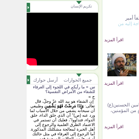
تكريم الإنسان
ً أمير
ة إليه من
اقرأ المزيد
جميع الحوارات
أرسل حوارك
اقرأ المزيد
س »
ما رأيكم في اللجوء إلى العرفاء
للشفاء من الأمراض النفسية؟
ج »
إن الشفاء هو بيد الله عزّ وجلّ، قال
مين الحسنين(ع)
تعالى:
وَإِذَا مَرِضْتُ فَهُوَ يَشْفِينِ
وطبيعي
ٍ من المؤمنين،
أن سبحانه يشفي من خلال الأسباب لما
ورد عنه (ص)" أن الذي خلق الداء، خلق
الدواء، فتداووا"، فعليك أن تستمر في
الاعتماد الطرق العلمية والرجوع إلى
اقرأ المزيد
أهل الخبرة لمعالجة مشكلتك المذكورة.
أما الرجوع إلى العرفاء في مثل حالتك
أو غيرها من الحالات المرضية فهو