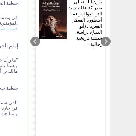
بعون الله تعالى
خطبة الجمعة 12
صدر كتابنا الجديد:
التراث والخرافة -
في وصفه ل
أسطورة المعمّر
المؤمنين(
المغربي (أبو
قلوب عمي 
الدنيا)، دراسة
حديثية تاريخية
رجالية.
إمام الح
"ما رأت ع
وعلماً
مالك بن 
خطبة جمعة 7/2010
ألقى سماح
في حارة ح
ومما جاء ف