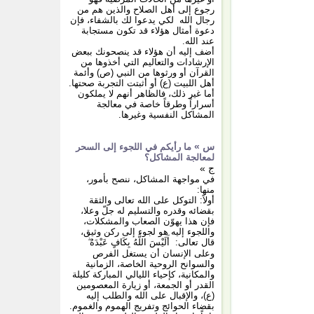
رجوع إلى أهل الصلاح والذين هم من
رجال الله لكي يدعوا لك بالشفاء، فإن
دعوة أمثال هؤلاء قد تكون مستجابة
عند الله.
أضف إليه أن هؤلاء قد ينصحونك ببعض
الإرشادات والتعاليم التي أخذوها من
القرآن أو ورثوها من النبي (ص) وأئمة
أهل اللبيت (ع) أو أثبتت التجربة صحتها.
أما غير ذلك، فالظاهر أنهم لا يملكون
أسراراً وطرقاً خاصة في معالجة
المشاكل النفسية وغيرها.
س »
ما رأيكم في اللجوء إلى السحر
لمعالجة المشاكل؟
ج »
في مواجهة المشاكل، ننصح بأمور،
منها:
أولاً: التوكل على الله تعالى والثقة
بقضائه وقدره والتسليم له جلّ وعلا،
فإن هذا يهوّن الصعاب والمشكلات،
واللجوء إليه هو لجوء إلى ركن وثيق،
قال تعالى: أَلَيْسَ اللَّهُ بِكَافٍ عَبْدَهُ ۖ
وعلى الإنسان أن يستغل الفرص
والسوانح الروحية الخاصة، الزمانية
والمكانية، كإحياء الليالي المباركة كليلة
القدر أو الجمعة، أو زيارة المعصومين
(ع)، والإقبال على الله والطلب إليه
بقضاء الحوائج وتفريج الهموم والغموم.