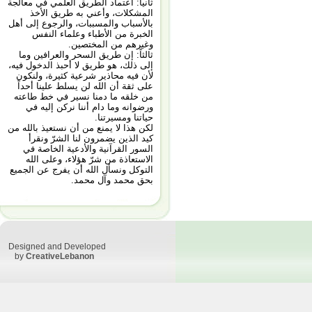
ثانياً: اعتماد الطريق العلمي في معالجة
المشكلات، وأعني به طريق الأخذ
بالأسباب والمسببات، والرجوع إلى أهل
الخبرة من الأطباء وعلماء النفس
وغيرهم من المختصين.
ثالثاً: إن طريق السحر والعرافين وما
إلى ذلك، هو طريق لا أحبذ الدخول فيه،
لأن فيه محاذير شرعية كثيرة، ولنكون
على ثقة أن الله لن يسلط علينا أحداً
من خلقه ما دمنا نسير في خط طاعته
ورضوانه وما دام أننا نركن إليه في
حياتنا ومسيرتنا.
لكن هذا لا يمنع من أن نستعيذ بالله من
كيد الذين يضمرون لنا الشرّ ونقرأ
السور القرآنية والأدعية الخاصة في
الاستعاذة من شرّ هؤلاء، وعلى الله
التوكل ونسأل الله أن يفرج عن الجميع
بحق محمد وآل محمد.
Designed and Developed
by
CreativeLebanon