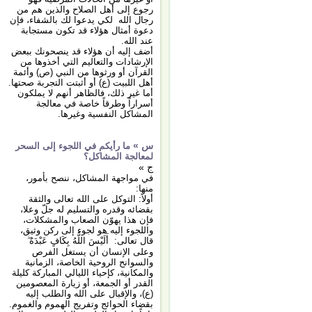
رجوع إلى أهل الصلاح والذين هم من
رجال الله لكي يدعوا لك بالشفاء، فإن
دعوة أمثال هؤلاء قد تكون مستجابة
عند الله.
أضف إليه أن هؤلاء قد ينصحونك ببعض
الإرشادات والتعاليم التي أخذوها من
القرآن أو ورثوها من النبي (ص) وأئمة
أهل اللبيت (ع) أو أثبتت التجربة صحتها.
أما غير ذلك، فالظاهر أنهم لا يملكون
أسراراً وطرقاً خاصة في معالجة
المشاكل النفسية وغيرها.
س »
ما رأيكم في اللجوء إلى السحر
لمعالجة المشاكل؟
ج »
في مواجهة المشاكل، ننصح بأمور،
منها:
أولاً: التوكل على الله تعالى والثقة
بقضائه وقدره والتسليم له جلّ وعلا،
فإن هذا يهوّن الصعاب والمشكلات،
واللجوء إليه هو لجوء إلى ركن وثيق،
قال تعالى: أَلَيْسَ اللَّهُ بِكَافٍ عَبْدَهُ ۖ
وعلى الإنسان أن يستغل الفرص
والسوانح الروحية الخاصة، الزمانية
والمكانية، كإحياء الليالي المباركة كليلة
القدر أو الجمعة، أو زيارة المعصومين
(ع)، والإقبال على الله والطلب إليه
بقضاء الحوائج وتفريج الهموم والغموم.