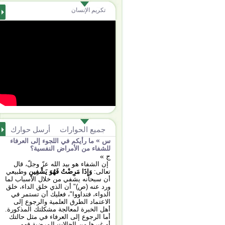
تكريم الإنسان
جميع الحوارات
أرسل حوارك
س »
ما رأيكم في اللجوء إلى العرفاء
للشفاء من الأمراض النفسية؟
ج »
إن الشفاء هو بيد الله عزّ وجلّ، قال
تعالى:
وَإِذَا مَرِضْتُ فَهُوَ يَشْفِينِ
وطبيعي
أن سبحانه يشفي من خلال الأسباب لما
ورد عنه (ص)" أن الذي خلق الداء، خلق
الدواء، فتداووا"، فعليك أن تستمر في
الاعتماد الطرق العلمية والرجوع إلى
أهل الخبرة لمعالجة مشكلتك المذكورة.
أما الرجوع إلى العرفاء في مثل حالتك
أو غيرها من الحالات المرضية فهو